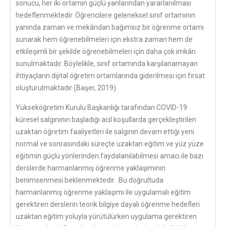
sonucu, her iki ortamın güçlü yanlarından yararlanılması
hedeflenmektedir. Öğrencilere geleneksel sınıf ortamının
yanında zaman ve mekândan bağımsız bir öğrenme ortamı
sunarak hem öğrenebilmeleri için ekstra zaman hem de
etkileşimli bir şekilde öğrenebilmeleri için daha çok imkân
sunulmaktadır. Böylelikle, sınıf ortamında karşılanamayan
ihtiyaçların dijital öğretim ortamlarında giderilmesi için fırsat
oluşturulmaktadır (Başer, 2019).
Yükseköğretim Kurulu Başkanlığı tarafından COVID-19
küresel salgınının başladığı acil koşullarda gerçekleştirilen
uzaktan öğretim faaliyetleri ile salgının devam ettiği yeni
normal ve sonrasındaki süreçte uzaktan eğitim ve yüz yüze
eğitimin güçlü yönlerinden faydalanılabilmesi amacı ile bazı
derslerde harmanlanmış öğrenme yaklaşımının
benimsenmesi beklenmektedir. Bu doğrultuda
harmanlanmış öğrenme yaklaşımı ile uygulamalı eğitim
gerektiren derslerin teorik bilgiye dayalı öğrenme hedefleri
uzaktan eğitim yoluyla yürütülürken uygulama gerektiren