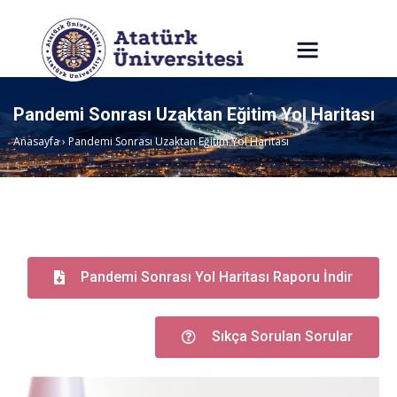
Pandemi Sonrası Uzaktan Eğitim Yol Haritası
Anasayfa
›
Pandemi Sonrası Uzaktan Eğitim Yol Haritası
Pandemi Sonrası Yol Haritası Raporu İndir
Sıkça Sorulan Sorular