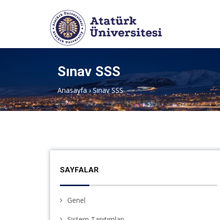
Sınav SSS
Anasayfa
›
Sınav SSS
SAYFALAR
Genel
Sistem Tanıtımları