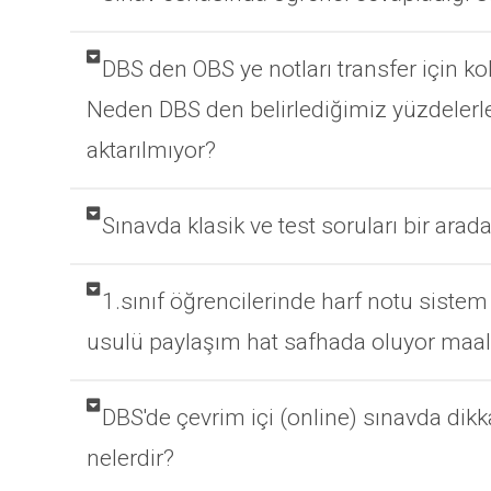
DBS den OBS ye notları transfer için kol
Neden DBS den belirlediğimiz yüzdelerl
aktarılmıyor?
Sınavda klasik ve test soruları bir arada
1.sınıf öğrencilerinde harf notu sist
usulü paylaşım hat safhada oluyor maale
DBS'de çevrim içi (online) sınavda dik
nelerdir?